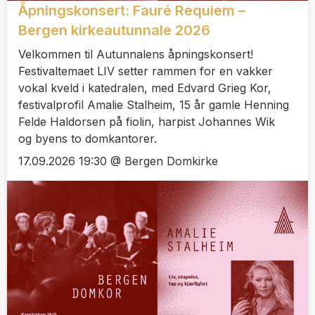
Åpningskonsert: Fauré Requiem –
Bergen kirkeautunnale 2026
Velkommen til Autunnalens åpningskonsert!
Festivaltemaet LIV setter rammen for en vakker
vokal kveld i katedralen, med Edvard Grieg Kor,
festivalprofil Amalie Stalheim, 15 år gamle Henning
Felde Haldorsen på fiolin, harpist Johannes Wik
og byens to domkantorer.
17.09.2026 19:30 @ Bergen Domkirke