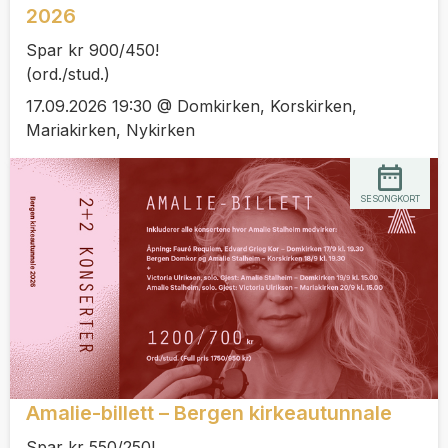
2026
Spar kr 900/450!
(ord./stud.)
17.09.2026 19:30 @ Domkirken, Korskirken,
Mariakirken, Nykirken
SESONGKORT
Amalie-billett – Bergen kirkeautunnale
Spar kr 550/250!