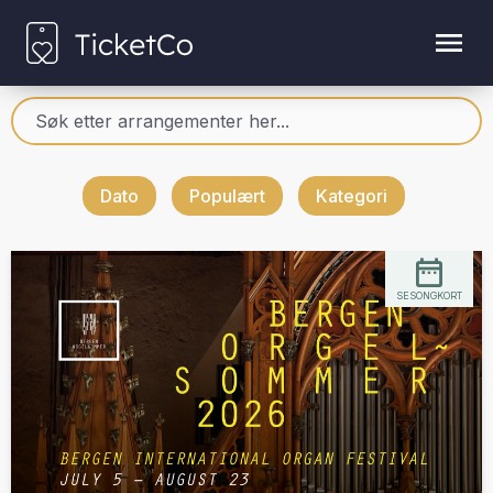
Dato
Populært
Kategori
SESONGKORT