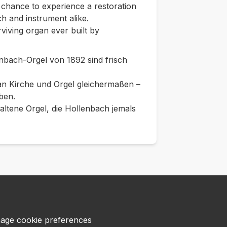
e chance to experience a restoration
h and instrument alike.
urviving organ ever built by
enbach-Orgel von 1892 sind frisch
 an Kirche und Orgel gleichermaßen –
ben.
rhaltene Orgel, die Hollenbach jemals
age cookie preferences