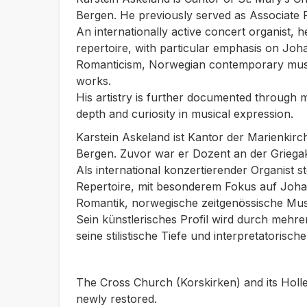
Bergen
. He previously served as
Associate 
An internationally active concert organist, h
repertoire, with particular emphasis on J
Romanticism, Norwegian contemporary musi
works.
His artistry is further documented through m
depth and curiosity in musical expression.
Karstein Askeland ist
Kantor der Marienkirc
Bergen
. Zuvor war er
Dozent an der Griega
Als international konzertierender Organist st
Repertoire, mit besonderem Fokus auf Joha
Romantik, norwegische zeitgenössische Mus
Sein künstlerisches Profil wird durch mehr
seine stilistische Tiefe und interpretatorisc
The Cross Church (Korskirken) and its Hol
newly restored.