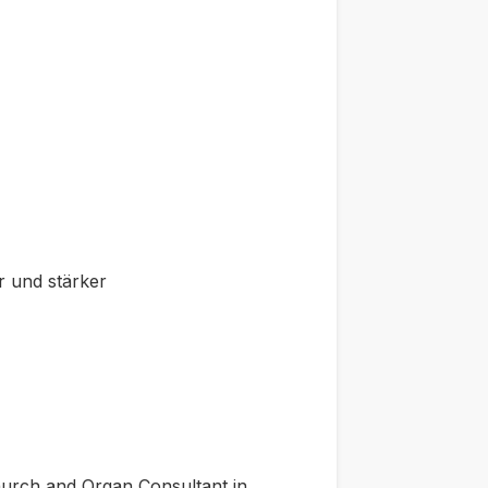
r und stärker
hurch
and
Organ Consultant in