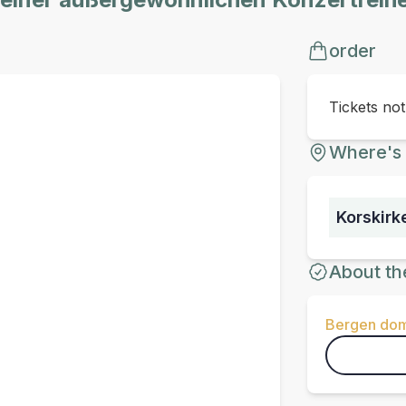
order
Tickets no
Where's 
Korskirk
About th
Bergen dom