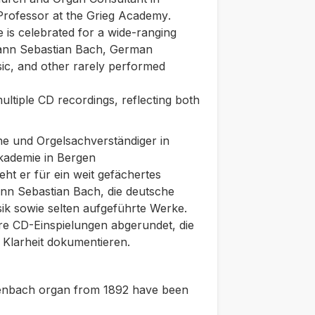
Professor at the Grieg Academy
.
e is celebrated for a wide-ranging
ohann Sebastian Bach, German
c, and other rarely performed
ultiple CD recordings, reflecting both
he
und Orgelsachverständiger
in
kademie
in Bergen
eht er für ein weit gefächertes
nn Sebastian Bach, die deutsche
ik sowie selten aufgeführte Werke.
ere CD-Einspielungen abgerundet, die
he Klarheit dokumentieren.
lenbach organ from 1892 have been