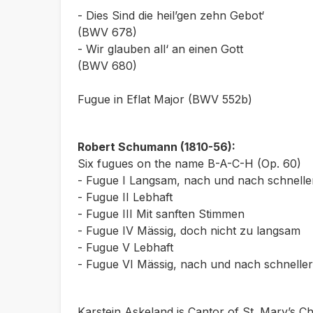
- Dies Sind die heil’gen zehn Gebot‘
(BWV 678)
- Wir glauben all‘ an einen Gott
(BWV 680)
Fugue in Eflat Major (BWV 552b)
Robert Schumann (1810-56):
Six fugues on the name B-A-C-H (Op. 60)
- Fugue I
Langsam, nach und nach schnelle
- Fugue II
Lebhaft
- Fugue III
Mit sanften Stimmen
- Fugue IV
Mässig, doch nicht zu langsam
- Fugue V
Lebhaft
- Fugue VI
Mässig, nach und nach schneller
Karstein Askeland is
Cantor of St. Mary’s C