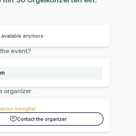
t available anymore
the event?
en
e organizer
kirke menighet
Contact the organizer