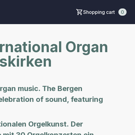
Shopping cart
0
rnational Organ
rskirken
 organ music. The Bergen
lebration of sound, featuring
tionalen Orgelkunst. Der
 mit 30 Orgelkonzerten ein.